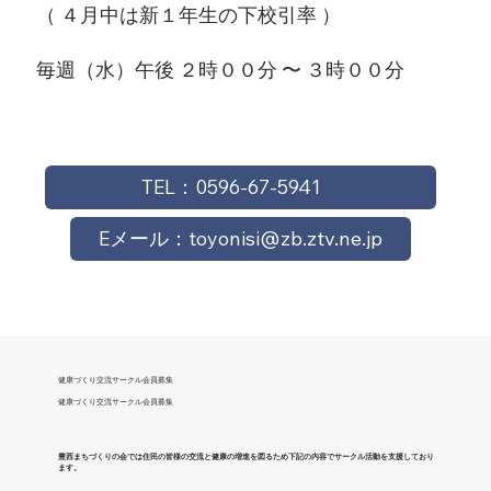
（ ４月中は新１年生の下校引率 ）
毎週（水）午後 ２時００分 〜 ３時００分
TEL：0596-67-5941
Eメール：toyonisi@zb.ztv.ne.jp
健康づくり
交流サークル
会員募集
健康づくり
交流サークル
会員募集
豊西まちづくりの会では住民の皆様の交流と健康の増進を図るため下記の内容でサークル活動を支援しており
ます。