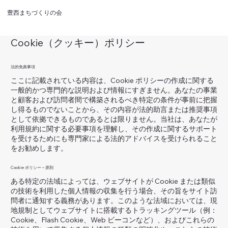
豊西まちづくりの会
Cookie（クッキー）ポリシー
法的免責事項
ここに記載されている内容は、Cookie ポリシーの作成に関する
一般的かつ専門的な説明および情報にすぎません。あなたの事業
と顧客および訪問者間で構築されるべき特定の条件が事前に把握
し得るものでないことから、その内容が法的助言または推奨事項
として依拠できるものであるとは限りません。当社は、あなたが
利用規約に関する必要事項を理解し、その作成に関するサポート
を受けるためにも専門家による法的アドバイスを受けられること
をお勧めします。
Cookie ポリシー – 原則
ある特定の法域によっては、ウェブサイトが Cookie または類似
の技術を利用した個人情報の収集を行う場合、その旨をサイト訪
問者に通知する義務があります。このような法域においては、現
地規制としてウェブサイトに搭載するトラッキングツール（例：
Cookie、Flash Cookie、Web ビーコンなど）、およびこれらの