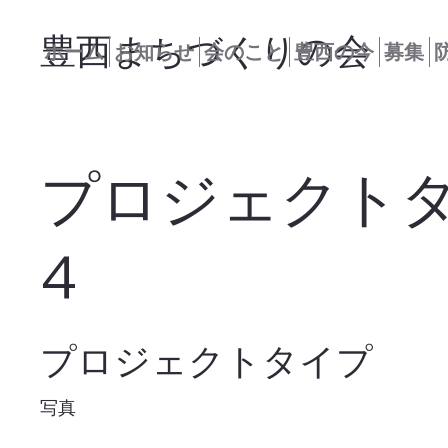
豊西まちづくりの会
ホーム
お知らせ
会のこと
豊西の今
募集
プロジェクト
4
プロジェクトタイプ
写真